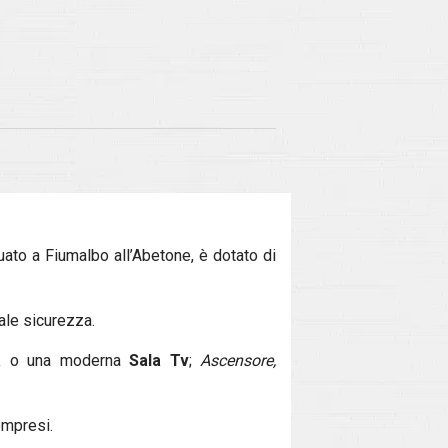
ituato a Fiumalbo all’Abetone, è dotato di
ale sicurezza.
a
o una moderna
Sala Tv
;
Ascensore,
ompresi.