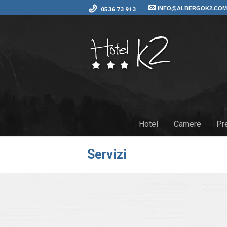
INFO@ALBERGOK2.CO
0536 73 913
Hotel
Camere
Pr
Servizi