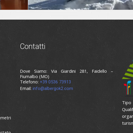
Contatti
Dove Siamo: Via Giardini 281, Faidello –
Fiumalbo (MO)
Telefono:
+39 0536 73913
Email:
info@albergok2.com
Tipo
Quali
organ
 metri
turis
 stato